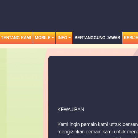
TENTANG KAMI
MOBILE
INFO
BERTANGGUNG JAWAB
KEBIJ
KEWAJIBAN
Kami ingin pemain kami untuk berse
mengizinkan pemain kami untuk mene