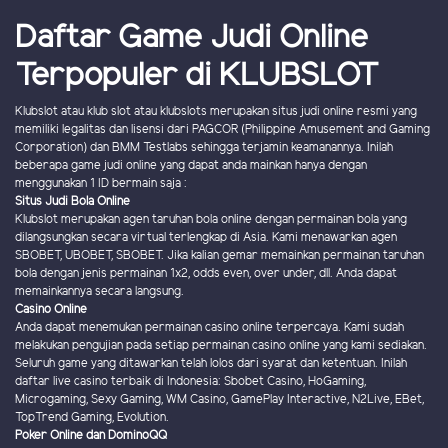
Daftar Game Judi Online
Terpopuler di KLUBSLOT
Klubslot atau klub slot atau klubslots merupakan situs judi online resmi yang
memiliki legalitas dan lisensi dari PAGCOR (Philippine Amusement and Gaming
Corporation) dan BMM Testlabs sehingga terjamin keamanannya. Inilah
beberapa game judi online yang dapat anda mainkan hanya dengan
menggunakan 1 ID bermain saja :
Situs Judi Bola Online
Klubslot merupakan agen taruhan bola online dengan permainan bola yang
dilangsungkan secara virtual terlengkap di Asia. Kami menawarkan agen
SBOBET, UBOBET, SBOBET. Jika kalian gemar memainkan permainan taruhan
bola dengan jenis permainan 1x2, odds even, over under, dll. Anda dapat
memainkannya secara langsung.
Casino Online
Anda dapat menemukan permainan casino online terpercaya. Kami sudah
melakukan pengujian pada setiap permainan casino online yang kami sediakan.
Seluruh game yang ditawarkan telah lolos dari syarat dan ketentuan. Inilah
daftar live casino terbaik di Indonesia: Sbobet Casino, HoGaming,
Microgaming, Sexy Gaming, WM Casino, GamePlay Interactive, N2Live, EBet,
TopTrend Gaming, Evolution.
Poker Online dan DominoQQ