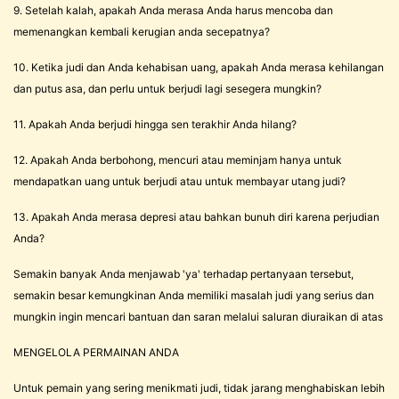
9. Setelah kalah, apakah Anda merasa Anda harus mencoba dan
memenangkan kembali kerugian anda secepatnya?
10. Ketika judi dan Anda kehabisan uang, apakah Anda merasa kehilangan
dan putus asa, dan perlu untuk berjudi lagi sesegera mungkin?
11. Apakah Anda berjudi hingga sen terakhir Anda hilang?
12. Apakah Anda berbohong, mencuri atau meminjam hanya untuk
mendapatkan uang untuk berjudi atau untuk membayar utang judi?
13. Apakah Anda merasa depresi atau bahkan bunuh diri karena perjudian
Anda?
Semakin banyak Anda menjawab 'ya' terhadap pertanyaan tersebut,
semakin besar kemungkinan Anda memiliki masalah judi yang serius dan
mungkin ingin mencari bantuan dan saran melalui saluran diuraikan di atas
MENGELOLA PERMAINAN ANDA
Untuk pemain yang sering menikmati judi, tidak jarang menghabiskan lebih