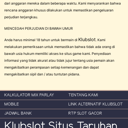
dari anggaran mereka dalam beberapa waktu. Kami menyarankan bahwa
rencana anggaran khusus dilakukan untuk memastikan pengeluaran
perjudian terjangkau.
MENCEGAH PERJUDIAN DI BAWAH UMUR
Klubslot
Anda harus minimal 18 tahun untuk bermain di
. Kami
melakukan pemeriksaan untuk memastikan bahwa tidak ada orang di
bawah usia hukum memiliki akses ke situs game kami. Penyediaan
informasi yang tidak akurat atau tidak jujur tentang usia pemain akan
mengakibatkan perampasan setiap kemenangan dan dapat
mengakibatkan sipil dan / atau tuntutan pidana.
KALKULATOR MIX PARLAY
TENTANG KAMI
MOBILE
LINK ALTERNATIF KLUBSLOT
JADWAL BANK
RTP SLOT GACOR
Klubslot Situs Taruhan