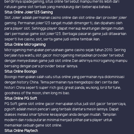
berdirinya spadegaming, situs online tersebut mampu merilis lebih dari
ratusan game slot terbaik yang mendukung dari beberapa bahasa.
Situs Online Joker123 Gaming
Slot Joker adalah permainan casino online dan slot online dari provider joker
gaming. Permainan joker123 sangat mudah dimengerti, dan dipahami oleh
para player slot. Sehingga player dapat meraup keuntungan dengan mudah
dari permainan game slot joker123. Berbagai pasaran game judi ditawarkan
seperti live casino, slot, serta game judi online tembak ikan.
Situs Online Microgaming
Microgaming merupakan perusahaan game casino sejak tahun 2010. Seiring
berjalan nya waktu, slot gacor microgaming menjadikan provider tersebut
dengan menyediakan game judi slot online.Dan akhirnya microgaming mampu
bersaing dengan para provider besar lainnya.
Situs Online Boongo
Boongo merupakan salah satu situs online yang permainan nya didominisasi
dengan history China. Tema permainan nya mengadopsi dari cerita dan
histori China seperti super rich god, great panda, wu kong, lord fortune,
goodness of the moon, shen long mi bao.
Situs Online PG Soft
PG Soft game slot online gacor merupakan situs judi slot gacor terpercaya,
pgsoft adalah mesin pencari uang terbaik diantara mesin lainnya. Dapat
diakses melalui smartphone kesayangan anda dengan mudah. Tampilan
modern dan roda putaran minimal menjadi pilihan para player untuk
memainkan sebuah game slot online.
Situs Online Playtech