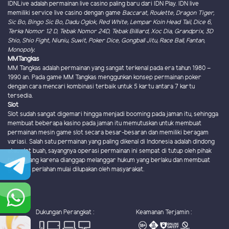
IDNLive adalah permainan live casino paling baru dari IDN Play. IDN live
memiliki service live casino dengan game
Baccarat, Roulette, Dragon Tiger,
Sic Bo, Bingo Sic Bo, Dadu Oglok, Red White, Lempar Koin Head Tail, Dice 6,
Terka Nomor 12 D, Tebak Nomor 24D, Tebak Billiard, Xoc Dia, Grandprix, 3D
Shio, Shio Fight, Niuniu, Suwit, Poker Dice, Gongball Jitu, Race Ball, Fantan,
Monopoly.
MMTangkas
MM Tangkas adalah permainan yang sangat terkenal pada era tahun 1980 –
1990 an. Pada game MM Tangkas menggunkan konsep permainan poker
dengan cara mencari kombinasi terbaik untuk 5 kartu antara 7 kartu
tersedia.
Slot
Slot sudah sangat digemari hingga menjadi booming pada jaman itu, sehingga
membuat beberapa kasino pada jaman itu memutuskan untuk membuat
permainan mesin game slot secara besar-besaran dan memiliki beragam
variasi. Salah satu permainan yang paling dikenal di Indonesia adalah dindong
atau slot buah, sayangnya operasi permainan ini sempat di tutup oleh pihak
berwenang karena dianggap melanggar hukum yang berlaku dan membuat
game ini perlahan mulai dilupakan oleh masyarakat.
Dukungan Perangkat :
Keamanan Terjamin :