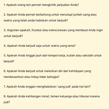
1. Apakah orang lain pernah mengkritik perjudian Anda?
2. Apakah Anda pernah berbohong untuk menutupi jumlah uang atau
waktu yang telah anda habiskan untuk berjudi?
3. Argumen apakah, frustasi atau kekecewaan yang membuat Anda ingin
untuk berjudi?
4. Apakah Anda berjudi saja untuk waktu yang lama?
5. Apakah Anda tinggal jauh dari tempat kerja, kuliah atau sekolah untuk
berjudi?
6. Apakah Anda berjudi untuk melarikan diri dari kehidupan yang
membosankan atau hidup tidak bahagia?
7. Apakah Anda enggan menghabiskan 'uang judi' pada hal lain?
8. Apakah Anda kehilangan minat, teman keluarga atau hiburan karena
judi?