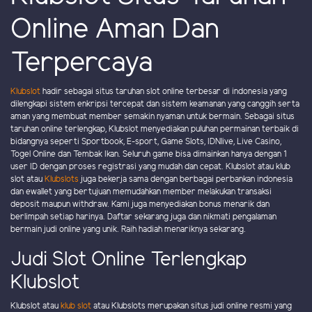
Online Aman Dan
Terpercaya
Klubslot
hadir sebagai situs taruhan slot online terbesar di indonesia yang
dilengkapi sistem enkripsi tercepat dan sistem keamanan yang canggih serta
aman yang membuat member semakin nyaman untuk bermain. Sebagai situs
taruhan online terlengkap, Klubslot menyediakan puluhan permainan terbaik di
bidangnya seperti Sportbook, E-sport, Game Slots, IDNlive, Live Casino,
Togel Online dan Tembak Ikan. Seluruh game bisa dimainkan hanya dengan 1
user ID dengan proses registrasi yang mudah dan cepat. Klubslot atau klub
slot atau
Klubslots
juga bekerja sama dengan berbagai perbankan indonesia
dan ewallet yang bertujuan memudahkan member melakukan transaksi
deposit maupun withdraw. Kami juga menyediakan bonus menarik dan
berlimpah setiap harinya. Daftar sekarang juga dan nikmati pengalaman
bermain judi online yang unik. Raih hadiah menariknya sekarang.
Judi Slot Online Terlengkap
Klubslot
Klubslot atau
klub slot
atau Klubslots merupakan situs judi online resmi yang