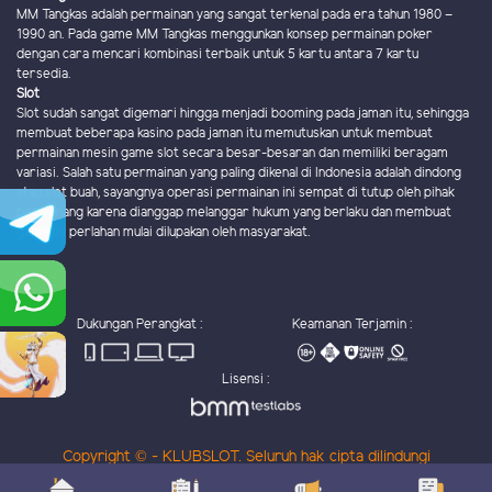
MM Tangkas adalah permainan yang sangat terkenal pada era tahun 1980 –
1990 an. Pada game MM Tangkas menggunkan konsep permainan poker
dengan cara mencari kombinasi terbaik untuk 5 kartu antara 7 kartu
tersedia.
Slot
Slot sudah sangat digemari hingga menjadi booming pada jaman itu, sehingga
membuat beberapa kasino pada jaman itu memutuskan untuk membuat
permainan mesin game slot secara besar-besaran dan memiliki beragam
variasi. Salah satu permainan yang paling dikenal di Indonesia adalah dindong
atau slot buah, sayangnya operasi permainan ini sempat di tutup oleh pihak
berwenang karena dianggap melanggar hukum yang berlaku dan membuat
game ini perlahan mulai dilupakan oleh masyarakat.
Dukungan Perangkat :
Keamanan Terjamin :
Lisensi :
Copyright © - KLUBSLOT. Seluruh hak cipta dilindungi