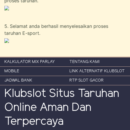
proses taruhan.
5. Selamat anda berhasil menyelesaikan proses
taruhan E-sport.
KALKULATOR MIX PARLAY
TENTANG KAMI
MOBILE
LINK ALTERNATIF KLUBSLOT
JADWAL BANK
RTP SLOT GACOR
Klubslot Situs Taruhan
Online Aman Dan
Terpercaya